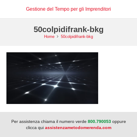
Gestione del Tempo per gli Imprenditori
50colpidifrank-bkg
Home
50colpidifrank-bkg
Per assistenza chiama il numero verde
800.790053
oppure
clicca qui
assistenzametodomerenda.com